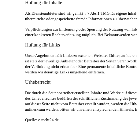
Haftung für Inhalte
Als Diensteanbieter sind wir gemäß § 7 Abs.1 TMG für eigene Inhalt
übermittelte oder gespeicherte fremde Informationen zu überwachen
Verpflichtungen zur Entfernung oder Sperrung der Nutzung von Inf
einer konkreten Rechtsverletzung möglich. Bei Bekanntwerden von
Haftung für Links
Unser Angebot enthält Links zu externen Websites Dritter, auf dere
ist stets der jeweilige Anbieter oder Betreiber der Seiten verantw
der Verlinkung nicht erkennbar. Eine permanente inhaltliche Kontr
werden wir derartige Links umgehend entfernen.
Urheberrecht
Die durch die Seitenbetreiber erstellten Inhalte und Werke auf die
des Urheberrechtes bedürfen der schriftlichen Zustimmung des jewei
auf dieser Seite nicht vom Betreiber erstellt wurden, werden die Ur
aufmerksam werden, bitten wir um einen entsprechenden Hinweis. 
Quelle: e-recht24.de