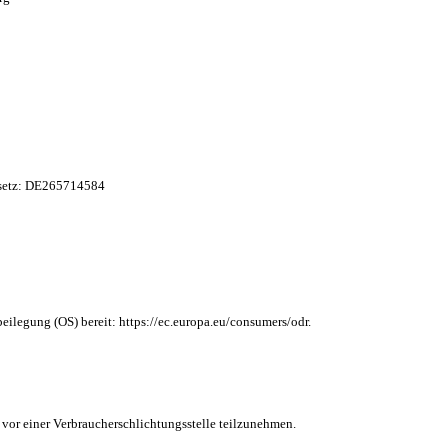
esetz: DE265714584
beilegung (OS) bereit:
https://ec.europa.eu/consumers/odr.
n vor einer Verbraucherschlichtungsstelle teilzunehmen.