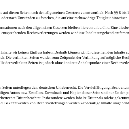
e auf diesen Seiten nach den allgemeinen Gesetzen verantwortlich. Nach §§ 8 bis 1
 oder nach Umständen zu forschen, die auf eine rechtswidrige Tätigkeit hinweisen.
ormationen nach den allgemeinen Gesetzen bleiben hiervon unberührt. Eine diesbez
 entsprechenden Rechtsverletzungen werden wir diese Inhalte umgehend entfernen
n Inhalte wir keinen Einfluss haben. Deshalb können wir für diese fremden Inhalte 
ortlich. Die verlinkten Seiten wurden zum Zeitpunkt der Verlinkung auf mögliche Re
olle der verlinkten Seiten ist jedoch ohne konkrete Anhaltspunkte einer Rechtsve
sen Seiten unterliegen dem deutschen Urheberrecht. Die Vervielfältigung, Bearbeitu
ligen Autors bzw. Erstellers. Downloads und Kopien dieser Seite sind nur für den p
heberrechte Dritter beachtet. Insbesondere werden Inhalte Dritter als solche gekennz
Bei Bekanntwerden von Rechtsverletzungen werden wir derartige Inhalte umgehend